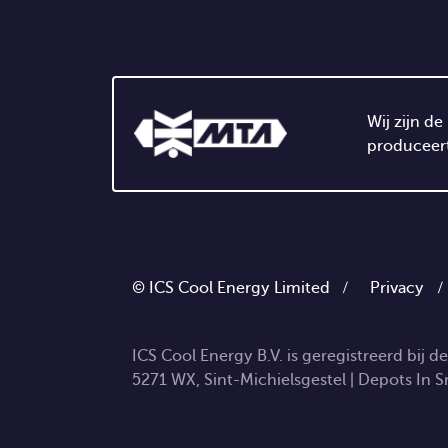
Wij zijn d
produceert
© ICS Cool Energy Limited /
Privacy
ICS Cool Energy B.V. is geregistreerd bi
5271 WX, Sint-Michielsgestel | Depots In S