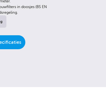
 meter.
wfilters in doosjes (BS EN
dsregeling.
ig
cificaties