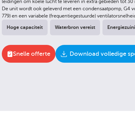
leidingen om koele lucht te leveren in extra gebieden tot 30
De unit wordt ook geleverd met een condensaatpomp, G4 vou
779) en een variabele (frequentiegestuurde) ventilatorsnelhei
Hoge capaciteit
Waterbron vereist
Energiezuin
Snelle offerte
Download volledige spe