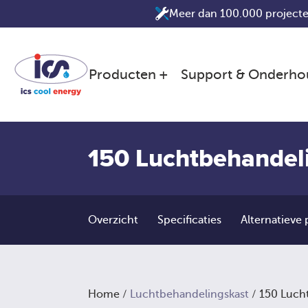
Ga
Meer dan 100.000 projecte
naar
de
inhoud
Producten
Support & Onderho
150 Luchtbehandel
Overzicht
Specificaties
Alternatieve
Home
/
Luchtbehandelingskast
/ 150 Luch