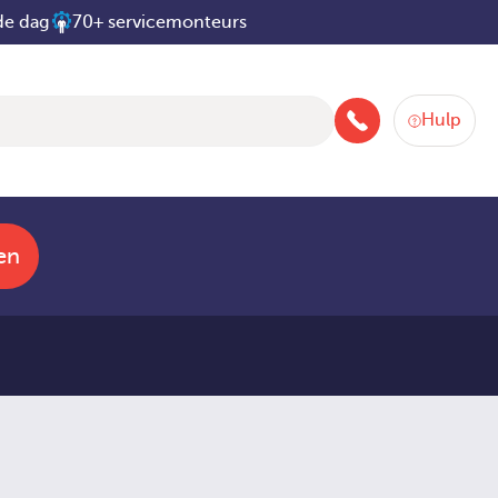
de dag
70+ servicemonteurs
Hulp
088-258 2580
en