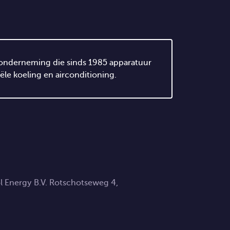
nse onderneming die sinds 1985 apparatuur
le koeling en airconditioning.
l Energy B.V. Rotschotseweg 4,