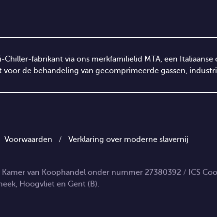
e i-Chiller-fabrikant via ons merkfamilielid MTA, een Italiaa
 voor de behandeling van gecomprimeerde gassen, industrië
/
Voorwaarden
/
Verklaring over moderne slavernij
j de Kamer van Koophandel onder nummer 27380392 / ICS Coo
neek, Hoogvliet en Gent (B).