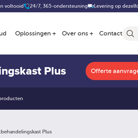
n voltooid
24/7, 365-ondersteuning
Levering op dezelf
ud
Oplossingen
Over ons
Contact
ingskast Plus
Offerte aanvrag
 producten
tbehandelingskast Plus