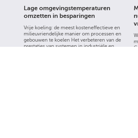
Lage omgevingstemperaturen
M
omzetten in besparingen
n
v
Vrije koeling: de meest kosteneffectieve en
milieuvriendelijke manier om processen en
W
gebouwen te koelen Het verbeteren van de
m
prestaties van systemen in industriële en
G
commerciële...
Lees verder
Nederlands (Dutch)