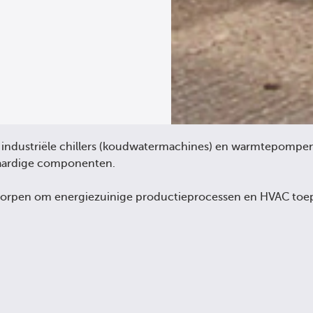
 industriële chillers (koudwatermachines) en warmtepompen 
waardige componenten.
worpen om energiezuinige productieprocessen en HVAC toep