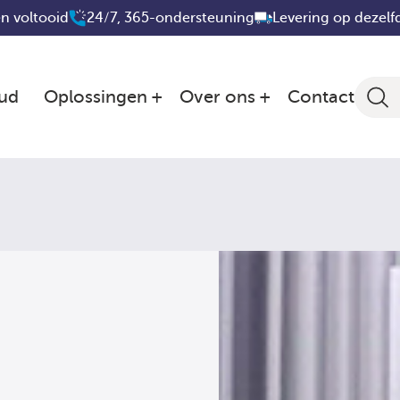
n voltooid
24/7, 365-ondersteuning
Levering op dezelf
ud
Oplossingen
Over ons
Contact