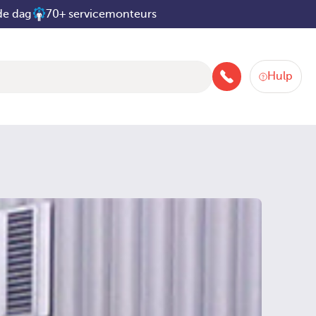
de dag
70+ servicemonteurs
Hulp
088-258 2580