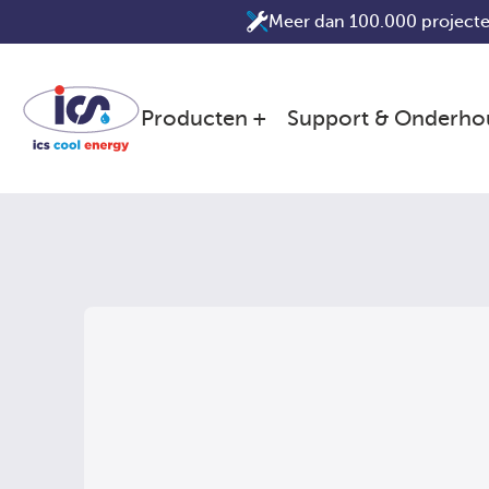
Ga
Meer dan 100.000 projecte
naar
de
inhoud
Producten
Support & Onderho