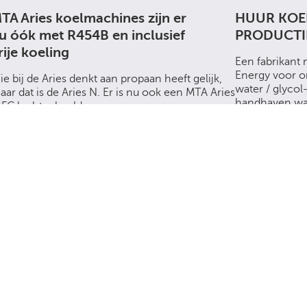
TA Aries koelmachines zijn er
HUUR KOE
u óók met R454B en inclusief
PRODUCTI
rije koeling
Een fabrikant
Energy voor o
ie bij de Aries denkt aan propaan heeft gelijk,
water / glycol
aar dat is de Aries N. Er is nu ook een MTA Aries
handhaven was
 FC luchtgekoelde...
Lees verder
Lees verder