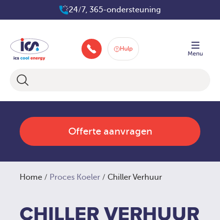
Ga
24/7, 365-ondersteuning
naar
de
inhoud
Hulp
088-258 2580
Offerte aanvragen
Home
/
Proces Koeler
/ Chiller Verhuur
CHILLER VERHUUR