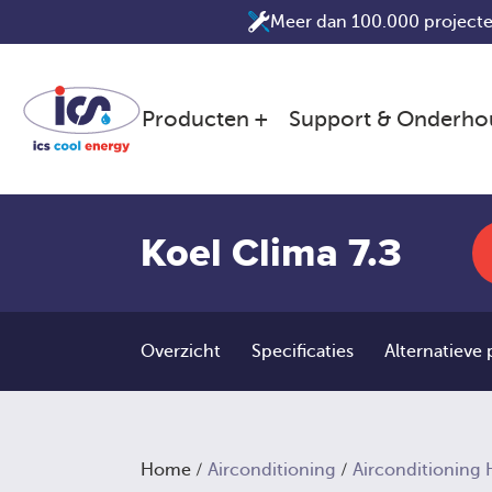
Ga
Meer dan 100.000 projecte
naar
de
inhoud
Producten
Support & Onderho
Koel Clima 7.3
Overzicht
Specificaties
Alternatieve
Home
/
Airconditioning
/
Airconditioning