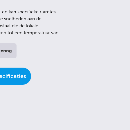
it en kan specifieke ruimtes
rie snelheden aan de
taat die de lokale
ken tot een temperatuur van
vering
cificaties