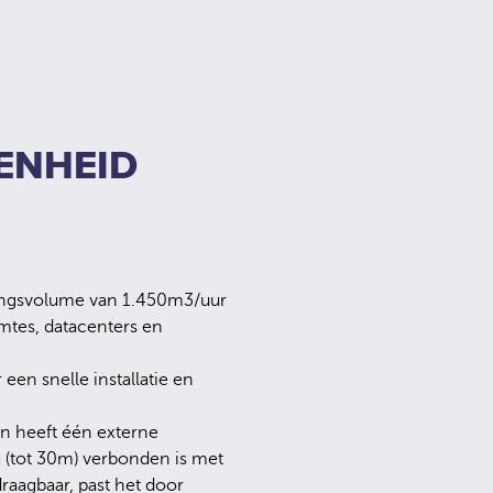
ENHEID
tsingsvolume van 1.450m3/uur
imtes, datacenters en
een snelle installatie en
n heeft één externe
g (tot 30m) verbonden is met
draagbaar, past het door