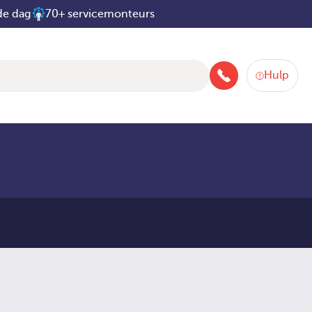
de dag
70+ servicemonteurs
Hulp
088-258 2580