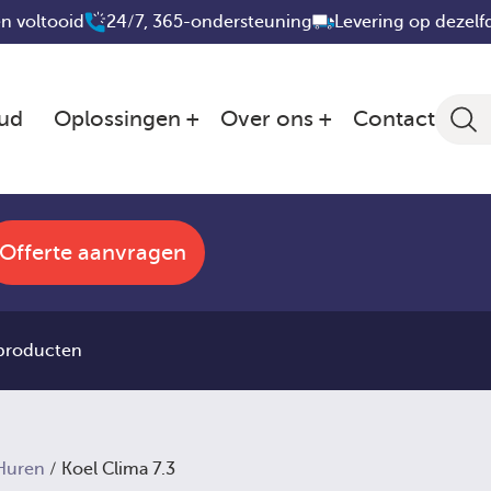
n voltooid
24/7, 365-ondersteuning
Levering op dezelf
ud
Oplossingen
Over ons
Contact
Offerte aanvragen
 producten
 Huren
/ Koel Clima 7.3