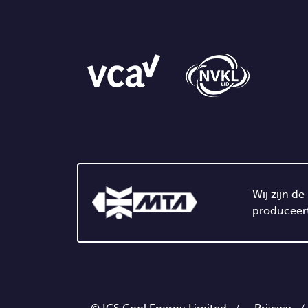
Wij zijn d
produceert