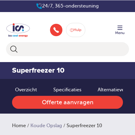
Ga
24/7, 365-ondersteuning
naar
de
inhoud
Hulp
088-258 2580
Superfreezer 10
Overzicht
Specificaties
Alternatieve pr
Offerte aanvragen
Home
/
Koude Opslag
/ Superfreezer 10