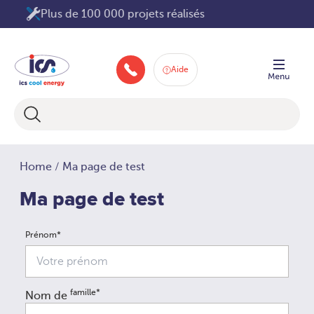
Aller
100 000 projets réalisés
au
contenu
Aide
+33 160 66 80 83
Home
/
Ma page de test
Ma page de test
Prénom*
famille*
Nom de