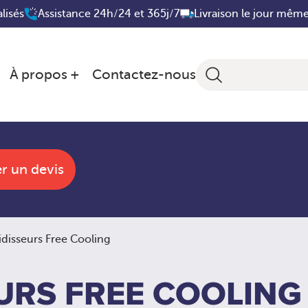
lisés
Assistance 24h/24 et 365j/7
Livraison le jour mêm
À propos
Contactez-nous
 un devis
idisseurs Free Cooling
URS FREE COOLING