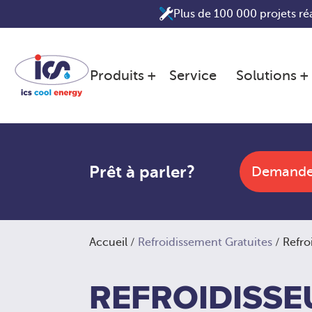
Aller
Plus de 100 000 projets réa
au
contenu
Produits
Service
Solutions
Prêt à parler?
Demander
Accueil
/
Refroidissement Gratuites
/ Refro
REFROIDISSE