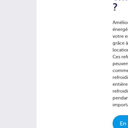
?
Amélior
énergé
votre 
grâce à
locatio
Ces ref
peuvent
comme 
refroid
entière
refroid
pendan
importa
En 