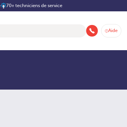
e
70+ techniciens de service
Aide
+33 160 66 80