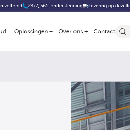
n voltooid
24/7, 365-ondersteuning
Levering op dezelf
ud
Oplossingen
Over ons
Contact