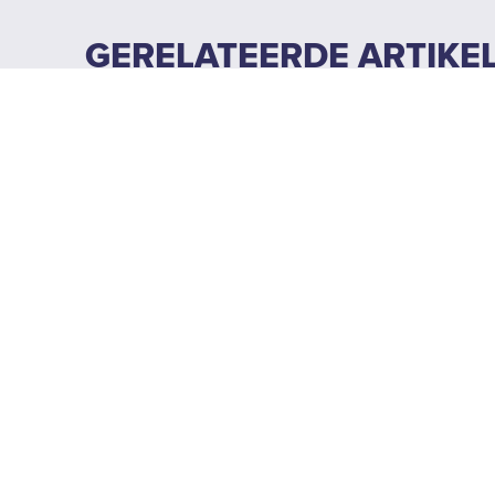
GERELATEERDE ARTIKE
Nederlands (Dutch)
Ontdek ICS Cool Energy
OVER ONS
NIEUWS