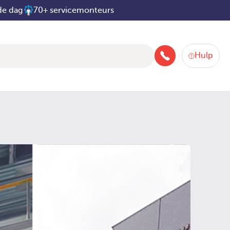
de dag
70+ servicemonteurs
Hulp
088-258 2580