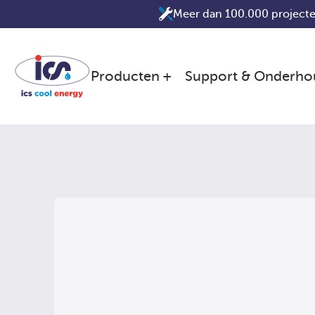
Ga
Meer dan 100.000 projecte
naar
de
inhoud
Producten
Support & Onderho