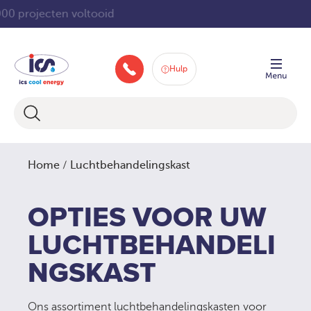
Ga
24/7, 365-ondersteuning
naar
de
inhoud
Hulp
088-258 2580
Home
/ Luchtbehandelingskast
OPTIES VOOR UW
LUCHTBEHANDELI
NGSKAST
Ons assortiment luchtbehandelingskasten voor