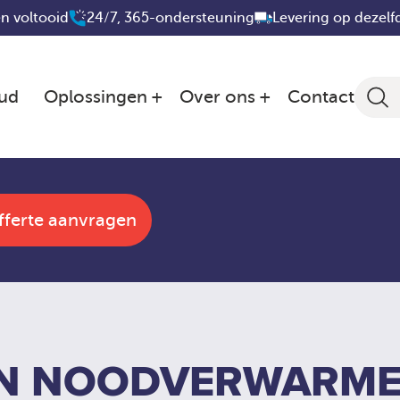
n voltooid
24/7, 365-ondersteuning
Levering op dezelf
ud
Oplossingen
Over ons
Contact
fferte aanvragen
N NOODVERWARME