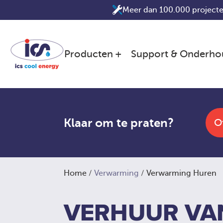
Ga
Meer dan 100.000 projecte
naar
de
inhoud
Producten
Support & Onderho
Klaar om te praten?
O
Home
/
Verwarming
/ Verwarming Huren
VERHUUR VA