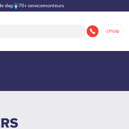
de dag
70+ servicemonteurs
Hulp
088-258 2580
RS