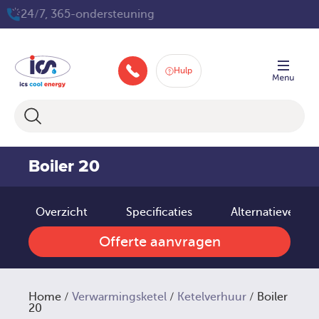
Ga
24/7, 365-ondersteuning
naar
de
inhoud
Hulp
088-258 2580
Boiler 20
Overzicht
Specificaties
Alternatieve pr
Offerte aanvragen
Home
/
Verwarmingsketel
/
Ketelverhuur
/ Boiler
20