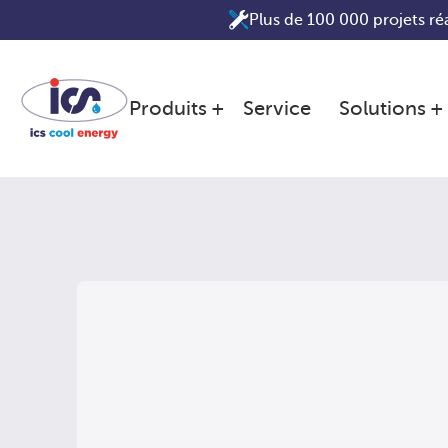
Aller
Plus de 100 000 projets réa
au
contenu
Produits
Service
Solutions