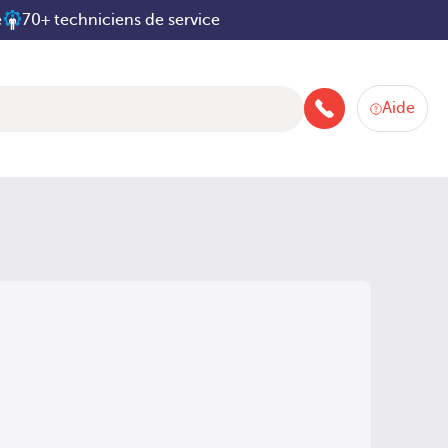
e
70+ techniciens de service
Aide
+33 160 66 80