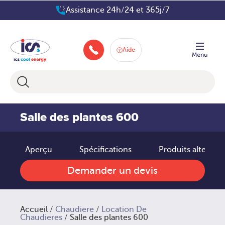
Aller
Assistance 24h/24 et 365j/7
au
contenu
Aide
+33 160 66 80 83
Salle des plantes 600
Aperçu
Spécifications
Produits alternati
Demander un devis
Accueil
/
Chaudiere
/
Location De
Chaudieres
/ Salle des plantes 600