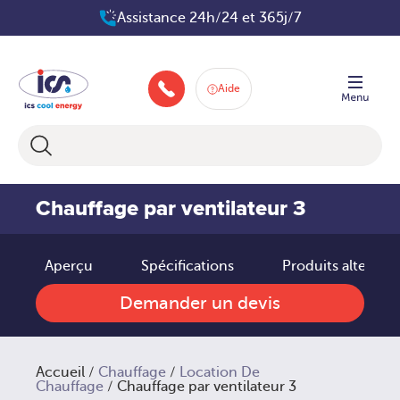
Aller
Assistance 24h/24 et 365j/7
au
contenu
Aide
+33 160 66 80 83
Chauffage par ventilateur 3
Aperçu
Spécifications
Produits alternati
Demander un devis
Accueil
/
Chauffage
/
Location De
Chauffage
/ Chauffage par ventilateur 3