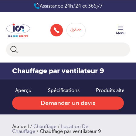
Aller
Assistance 24h/24 et 365j/7
au
contenu
Aide
+33 160 66 80 83
Chauffage par ventilateur 9
Aperçu
Spécifications
Produits alternati
Demander un devis
Accueil
/
Chauffage
/
Location De
Chauffage
/ Chauffage par ventilateur 9