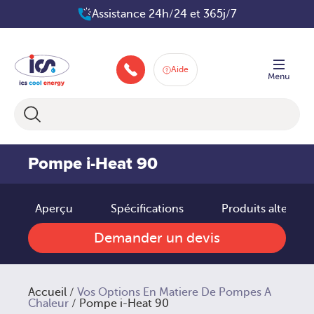
Aller
Assistance 24h/24 et 365j/7
au
contenu
Aide
+33 160 66 80 83
Pompe i-Heat 90
Aperçu
Spécifications
Produits alternati
Demander un devis
Accueil
/
Vos Options En Matiere De Pompes A
Chaleur
/ Pompe i-Heat 90