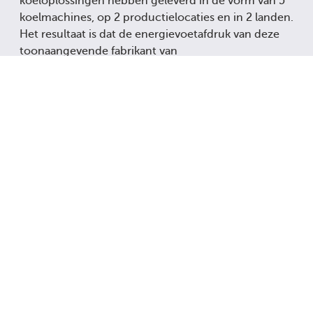
koeloplossingen hebben geleverd in de vorm van 5
koelmachines, op 2 productielocaties en in 2 landen.
Het resultaat is dat de energievoetafdruk van deze
toonaangevende fabrikant van
biowetenschappelijke producten aanzienlijk is
verkleind, waardoor ze tienduizenden ponden per
jaar besparen.
Terug naar casestudy's
UITGELICHTE
PRODUCTCATEGORIEËN