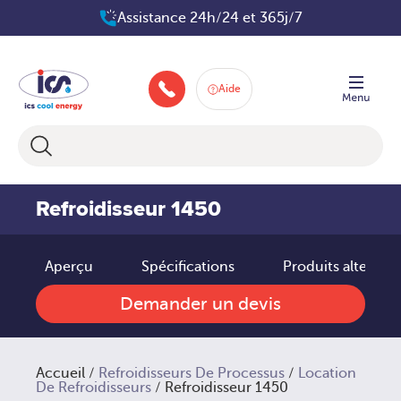
Aller
Assistance 24h/24 et 365j/7
au
contenu
Aide
+33 160 66 80 83
Refroidisseur 1450
Aperçu
Spécifications
Produits alternati
Demander un devis
Accueil
/
Refroidisseurs De Processus
/
Location
De Refroidisseurs
/ Refroidisseur 1450