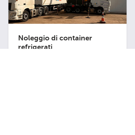
Noleggio di container
refrigerati
Che si tratti di avere una riserva per la
domanda stagionale o di avere bisogno di
una capacità extra per un evento, assicurati
che le tue merci siano mantenute alla
temperatura perfetta utilizzando il noleggio
Saperne di più
di celle frigorifere. Siamo esperti nel fornire
soluzioni di noleggio di celle frigorifere, sia
con container che con pacchetti modulari
di refrigeratori/ventilconvettori. Con
opzioni di noleggio a breve o lungo
termine, la più grande flotta di noleggio del
Regno Unito tra cui scegliere e un team