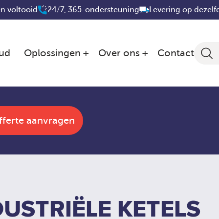
n voltooid
24/7, 365-ondersteuning
Levering op dezelf
ud
Oplossingen
Over ons
Contact
fferte aanvragen
USTRIËLE KETELS