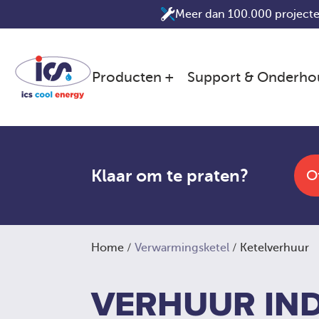
Ga
Meer dan 100.000 projecte
naar
de
inhoud
Producten
Support & Onderho
Klaar om te praten?
O
Home
/
Verwarmingsketel
/ Ketelverhuur
VERHUUR IND