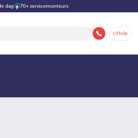
de dag
70+ servicemonteurs
Hulp
088-258 2580